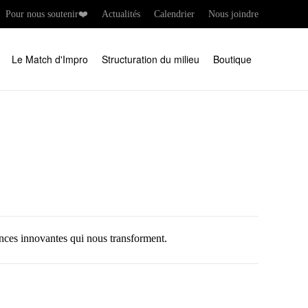
Pour nous soutenir❤️
Actualités
Calendrier
Nous joindre
Le Match d'Impro
Structuration du milieu
Boutique
iences innovantes qui nous transforment.